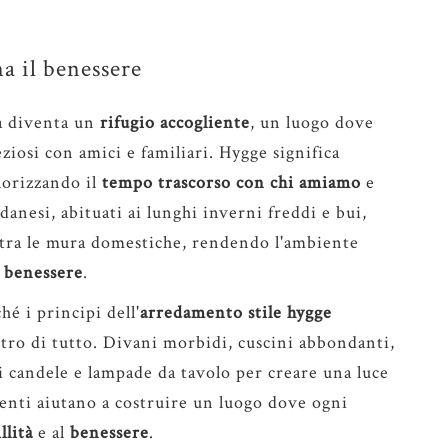
a il benessere
sa diventa un
rifugio accogliente
, un luogo dove
osi con amici e familiari. Hygge significa
alorizzando il
tempo trascorso con chi amiamo
e
 danesi, abituati ai lunghi inverni freddi e bui,
 tra le mura domestiche, rendendo l'ambiente
 benessere
.
é i principi dell'
arredamento stile hygge
tro di tutto. Divani morbidi, cuscini abbondanti,
di candele e lampade da tavolo per creare una luce
menti aiutano a costruire un luogo dove ogni
llità
e al
benessere
.