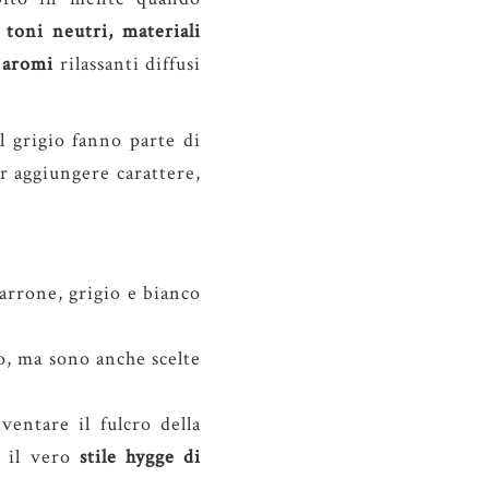
n
toni neutri, materiali
e
aromi
rilassanti diffusi
l grigio fanno parte di
r aggiungere carattere,
marrone, grigio e bianco
o, ma sono anche scelte
entare il fulcro della
o il vero
stile hygge di