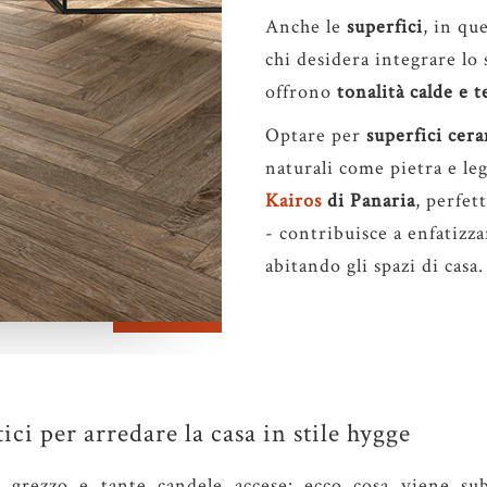
Anche le
superfici
, in qu
chi desidera integrare lo 
offrono
tonalità calde e 
Optare per
superfici
cera
naturali come pietra e leg
Kairos
di Panaria
, perfet
- contribuisce a enfatizza
abitando gli spazi di casa.
ci per arredare la casa in stile hygge
no grezzo e tante candele accese: ecco cosa viene s