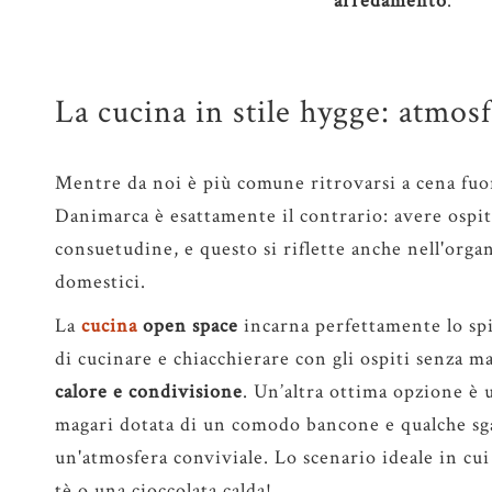
arredamento
.
La cucina in stile hygge: atmos
Mentre da noi è più comune ritrovarsi a cena fuor
Danimarca è esattamente il contrario: avere ospiti
consuetudine, e questo si riflette anche nell'orga
domestici.
La
cucina
open space
incarna perfettamente lo sp
di cucinare e chiacchierare con gli ospiti senza ma
calore e condivisione
. Un’altra ottima opzione è 
magari dotata di un comodo bancone e qualche sga
un'atmosfera conviviale. Lo scenario ideale in cui
tè o una cioccolata calda!