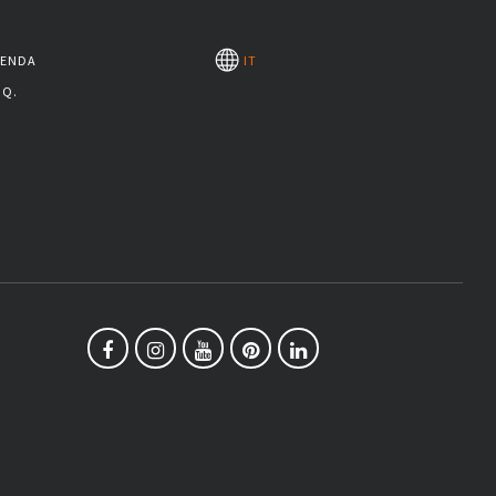
IENDA
IT
.Q.