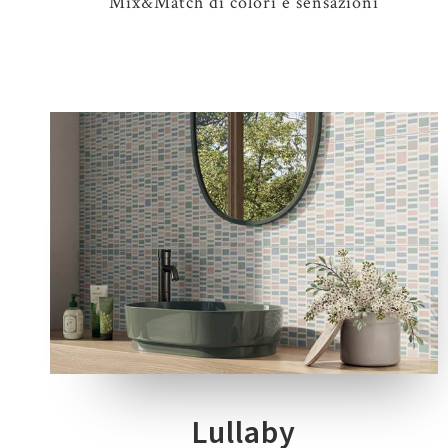
Mix&Match di colori e sensazioni
6 COLORI
1 SPESSORE
1 FORMATO
4 DECORI
Lullaby