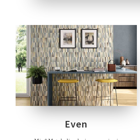
4 COLORI
1 SPESSORE
1 FORMATO
8 DECORI
Even