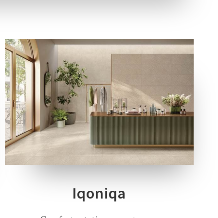
4 COLORI
2 SPESSORI
2 FORMATI
1 DECORO
Iqoniqa