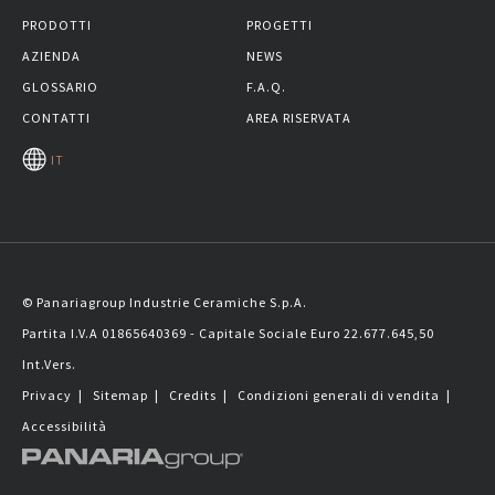
PRODOTTI
PROGETTI
AZIENDA
NEWS
GLOSSARIO
F.A.Q.
CONTATTI
AREA RISERVATA
IT
© Panariagroup Industrie Ceramiche S.p.A.
Partita I.V.A 01865640369 - Capitale Sociale Euro 22.677.645,50
Int.Vers.
Privacy
|
Sitemap
|
Credits
|
Condizioni generali di vendita
|
Accessibilità