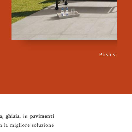
Posa su mass
a
,
ghiaia
, in
pavimenti
m la migliore soluzione