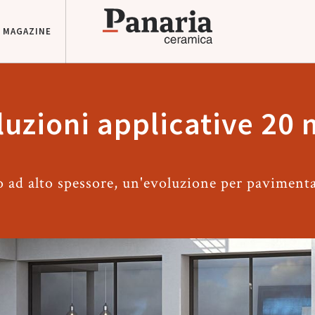
MAGAZINE
luzioni applicative 20
o ad alto spessore, un'evoluzione per paviment