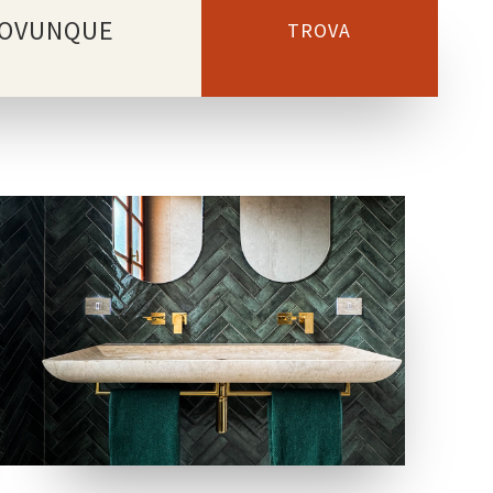
OVUNQUE
TROVA
COLLEZIONI
LOCATION
WORKSHOP
CARMIGNANO (PRATO)