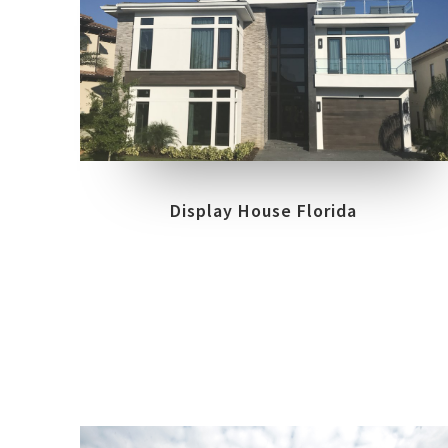
COLLEZIONI
LOCATION
TRILOGY
PALMILLA CT, REUNION
Display House Florida