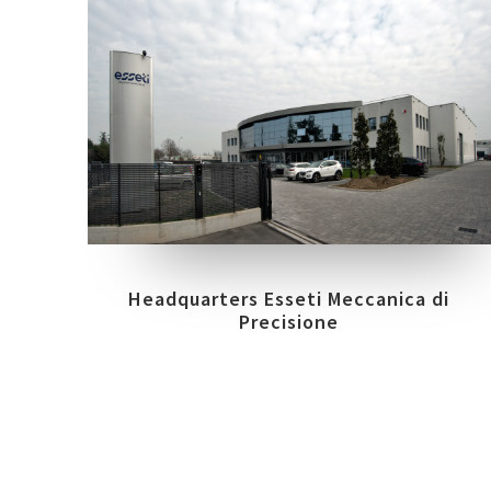
COLLEZIONI
LOCATION
EVEN
MUST
MIRANDOLA (MO)
Headquarters Esseti Meccanica di
Precisione