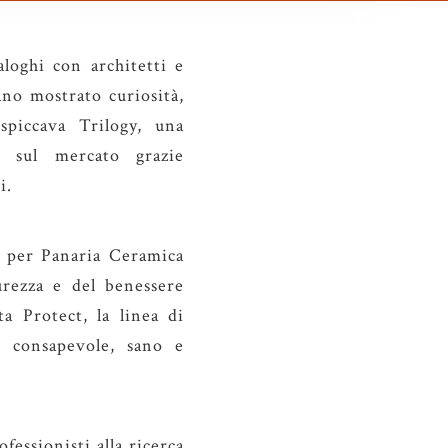
loghi con architetti e
ano mostrato curiosità,
spiccava Trilogy, una
 sul mercato grazie
i.
o per Panaria Ceramica
urezza e del benessere
a Protect, la linea di
e consapevole, sano e
essionisti alla ricerca