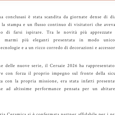
a conclusasi è stata scandita da giornate dense di dia
 la stampa e un flusso continuo di visitatori che avev
io di farsi ispirare. Tra le novità più apprezzate 
dei marmi più eleganti presentata in modo unico
 tecnologie e a un ricco corredo di decorazioni e accessor
one delle nuove serie, il Cersaie 2026 ha rappresentat
ire con forza il proprio impegno sul fronte della sic
a con la propria missione, era stata infatti presentat
iche ad altissime performance pensata per un abitar
a Ceramica si è confermata partner affidabile per i prof