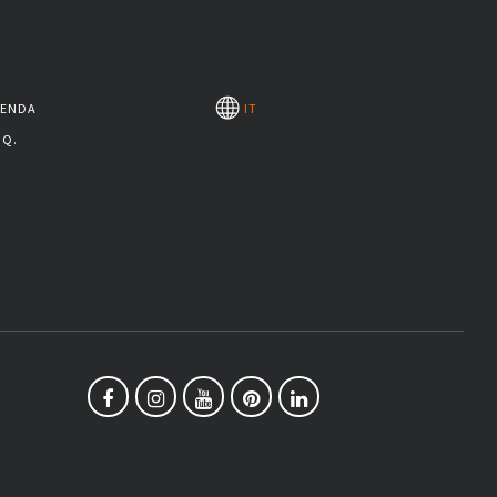
IENDA
IT
.Q.