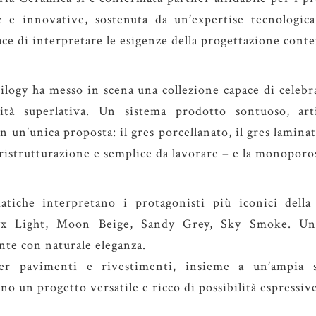
ve e innovative, sostenuta da un’expertise tecnologic
pace di interpretare le esigenze della progettazione con
ilogy ha messo in scena una collezione capace di celebr
lità superlativa. Un sistema prodotto sontuoso, arti
 un’unica proposta: il gres porcellanato, il gres laminato
la ristrutturazione e semplice da lavorare – e la monopor
atiche interpretano i protagonisti più iconici della
yx Light, Moon Beige, Sandy Grey, Sky Smoke. Una
nte con naturale eleganza.
per pavimenti e rivestimenti, insieme a un’ampia s
o un progetto versatile e ricco di possibilità espressiv