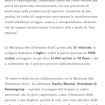
Badia e Panariagroup, consolidata realtà dal cuore italiano ma
attiva nel panorama internazionale con una posizione di
leadership nella produzione di superfici ceramiche di alta
qualità, ha scelto di supportare nuovamente la manifestazione
condividendone coraggio, tenacia e intraprendenza, elementi
che da sempre caratterizzano il proprio stile e modo di “fare
impresa”.
La Maratona dles Dolomites-Enel, giunta alla
32° edizione
, si
svolgerà domenica
1 luglio
e vedrà la partecipazione di
9000
ciclisti
sorteggiati tra gli oltre
32.000 iscritti
da
90 Paesi
e che
si sfideranno nei 3 percorsi previsti dalla manifestazione.
“
Il rinnovo della nostra collaborazione con la Maratona dles
Dolomites–Enel
– ha affermato
Emilio Mussini
,
Presidente di
Panariagroup
–
esprime il sostegno del Gruppo ai valori
universali che lo sport rappresenta, come il benessere della
persona e una migliore qualità di vita, che sono alla base dello