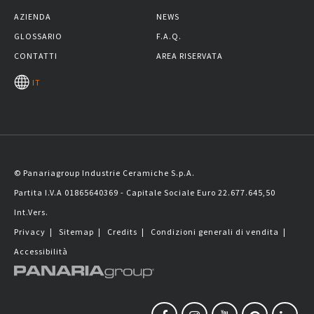
AZIENDA
NEWS
GLOSSARIO
F.A.Q.
CONTATTI
AREA RISERVATA
IT
© Panariagroup Industrie Ceramiche S.p.A.
Partita I.V.A 01865640369 - Capitale Sociale Euro 22.677.645,50
Int.Vers.
Privacy
|
Sitemap
|
Credits
|
Condizioni generali di vendita
|
Accessibilità