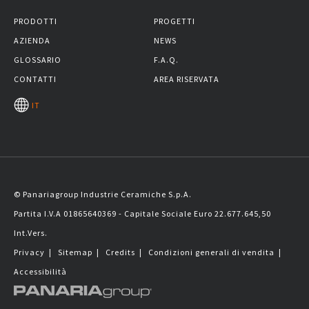
PRODOTTI
PROGETTI
AZIENDA
NEWS
GLOSSARIO
F.A.Q.
CONTATTI
AREA RISERVATA
IT
© Panariagroup Industrie Ceramiche S.p.A.
Partita I.V.A 01865640369 - Capitale Sociale Euro 22.677.645,50
Int.Vers.
Privacy
|
Sitemap
|
Credits
|
Condizioni generali di vendita
|
Accessibilità