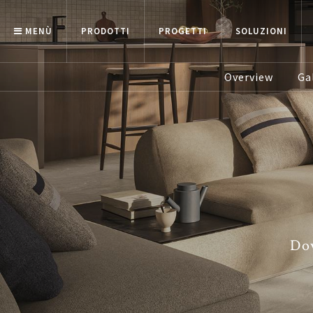
MENÙ
PRODOTTI
PROGETTI
SOLUZIONI
Overview
Ga
Dov