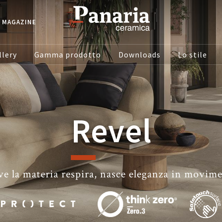
MAGAZINE
llery
Gamma prodotto
Downloads
Lo stile
Revel
e la materia respira, nasce eleganza in movim