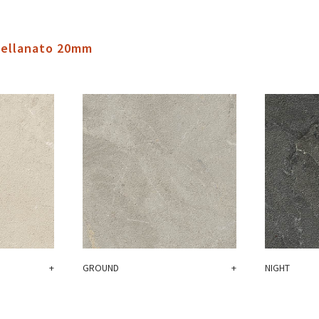
cellanato 20mm
+
GROUND
+
NIGHT