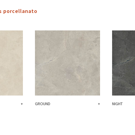
s porcellanato
+
GROUND
+
NIGHT