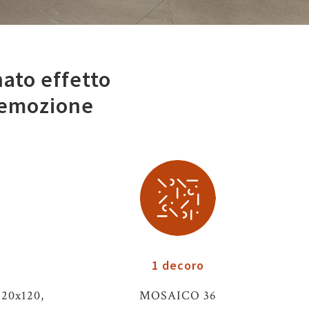
nato effetto
d emozione
1 decoro
120x120,
MOSAICO 36