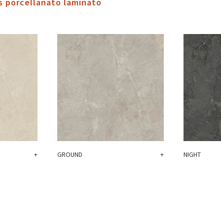
s porcellanato laminato
+
GROUND
+
NIGHT