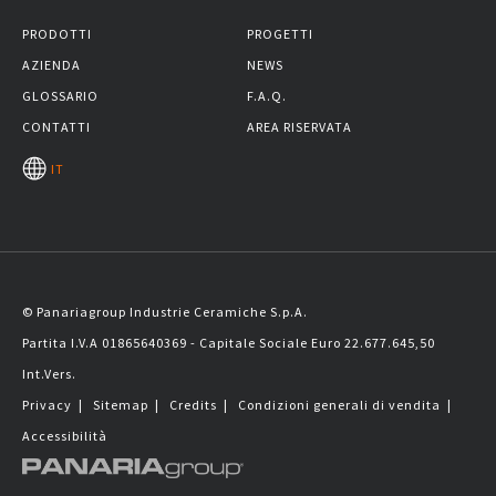
PRODOTTI
PROGETTI
AZIENDA
NEWS
GLOSSARIO
F.A.Q.
CONTATTI
AREA RISERVATA
IT
© Panariagroup Industrie Ceramiche S.p.A.
Partita I.V.A 01865640369 - Capitale Sociale Euro 22.677.645,50
Int.Vers.
Privacy
|
Sitemap
|
Credits
|
Condizioni generali di vendita
|
Accessibilità