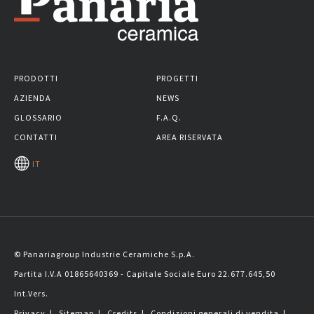
PRODOTTI
PROGETTI
AZIENDA
NEWS
GLOSSARIO
F.A.Q.
CONTATTI
AREA RISERVATA
IT
© Panariagroup Industrie Ceramiche S.p.A.
Partita I.V.A 01865640369 - Capitale Sociale Euro 22.677.645,50
Int.Vers.
Privacy
|
Sitemap
|
Credits
|
Condizioni generali di vendita
|